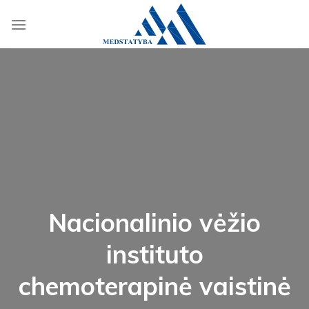
Skip
to
content
Nacionalinio vėžio
instituto
chemoterapinė vaistinė