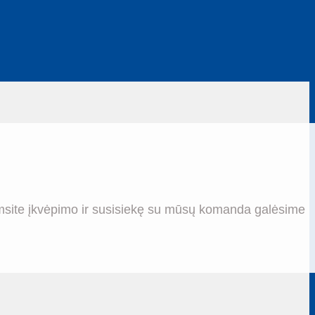
kad pasisemsite įkvėpimo ir susisiekę su mūsų