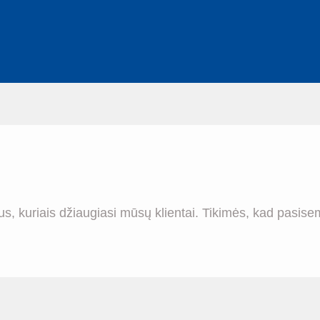
 darbus, kuriais džiaugiasi mūsų klientai. Tikimės, 
.